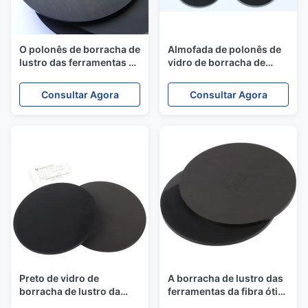
O polonês de borracha de
Almofada de polonês de
lustro das ferramentas da
vidro de borracha de
fibra ótica original de
mármore polonesa, filme
127mm acolchoa 5mm
de lustro da fibra ótica
Consultar Agora
Consultar Agora
lisa
Preto de vidro de
A borracha de lustro das
borracha de lustro da
ferramentas da fibra ótica
almofada de polonês das
PR5X-500-60 acolchoa