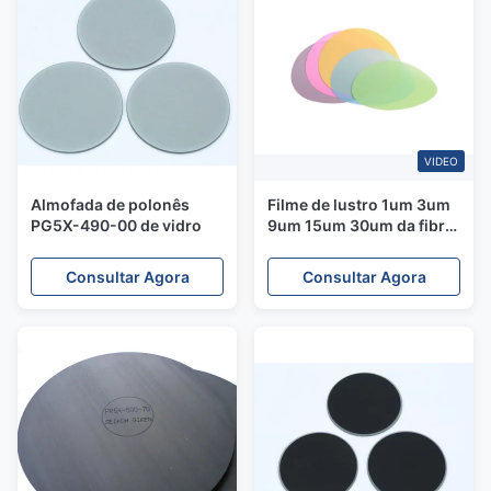
VIDEO
Almofada de polonês
Filme de lustro 1um 3um
PG5X-490-00 de vidro
9um 15um 30um da fibra
ótica do SC AO ASSIM CO
ADS do diamante
Consultar Agora
Consultar Agora