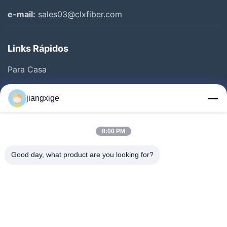
e-mail:
sales03@clxfiber.com
Links Rápidos
Para Casa
Produtos
jiangxige
Sobre Nós
Visita À Fábrica
8:00 PM
Controle De Qualidade
Good day, what product are you looking for?
Contacte-Nos
Notícias
Casos
Blogue