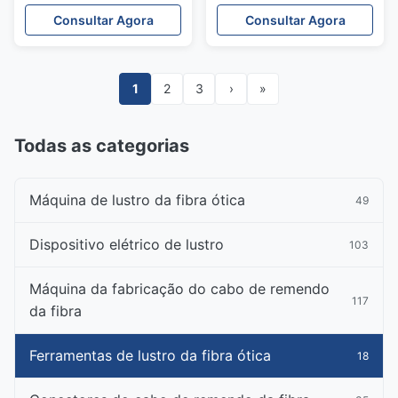
ferramentas da fibra ótica
5.0mm pretos
Consultar Agora
Consultar Agora
complacente de ROHS
1
2
3
›
»
Todas as categorias
Máquina de lustro da fibra ótica
49
Dispositivo elétrico de lustro
103
Máquina da fabricação do cabo de remendo
117
da fibra
Ferramentas de lustro da fibra ótica
18