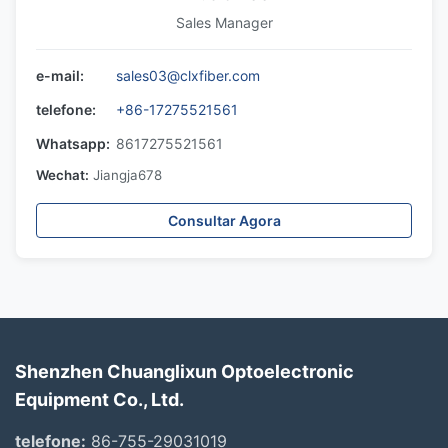
Sales Manager
e-mail:
sales03@clxfiber.com
telefone:
+86-17275521561
Whatsapp:
8617275521561
Wechat:
Jiangja678
Consultar Agora
Shenzhen Chuanglixun Optoelectronic
Equipment Co., Ltd.
telefone:
86-755-29031019