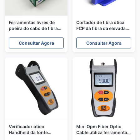
Ferramentas livres de
Cortador de fibra ótica
poeira do cabo de fibra
FCP da fibra da elevada
ótica que limpam as
precisão da ferramenta
limpezas 280PCS/Box
do talhador do ABS
Consultar Agora
Consultar Agora
altamente absorvente
plástico de FTTH MINI
Verificador ótico
Mini Opm Fiber Optic
Handheld da fonte
Cable utiliza ferramentas
luminosa de medidor de
o medidor de luz