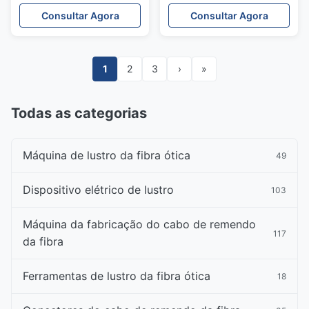
poder das ferramentas
1310/1490/1550/1625Nm
Consultar Agora
Consultar Agora
do cabo de fibra ótica de
da fibra ótica
FTTH
1
2
3
›
»
Todas as categorias
Máquina de lustro da fibra ótica
49
Dispositivo elétrico de lustro
103
Máquina da fabricação do cabo de remendo
117
da fibra
Ferramentas de lustro da fibra ótica
18