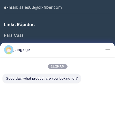
e-mail:
sales03@clxfiber.com
Links Rápidos
Para Casa
Produtos
jiangxige
Sobre Nós
Visita À Fábrica
11:29 AM
Controle De Qualidade
Good day, what product are you looking for?
Contacte-Nos
Notícias
Casos
Blogue