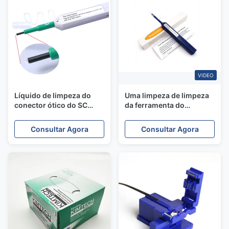
VIDEO
Líquido de limpeza do
Uma limpeza de limpeza
conector ótico do SC
da ferramenta do
para a telecomunicação
conector FTTX do SC LC
da pena da fibra ótica do
Consultar Agora
Consultar Agora
líquido de limpeza do
clique