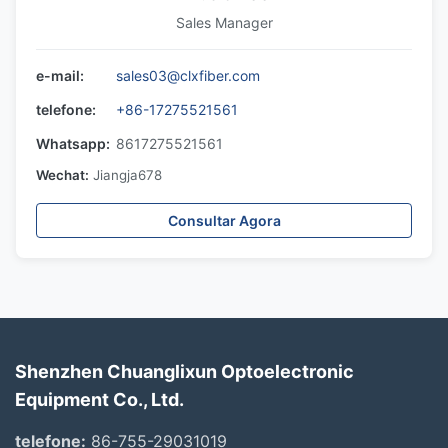
Sales Manager
e-mail:
sales03@clxfiber.com
telefone:
+86-17275521561
Whatsapp:
8617275521561
Wechat:
Jiangja678
Consultar Agora
Shenzhen Chuanglixun Optoelectronic
Equipment Co., Ltd.
telefone:
86-755-29031019