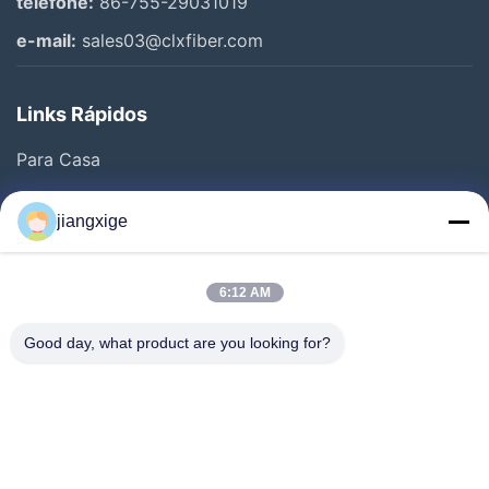
telefone:
86-755-29031019
e-mail:
sales03@clxfiber.com
Links Rápidos
Para Casa
Produtos
jiangxige
Sobre Nós
Visita À Fábrica
6:12 AM
Controle De Qualidade
Good day, what product are you looking for?
Contacte-Nos
Notícias
Casos
Blogue