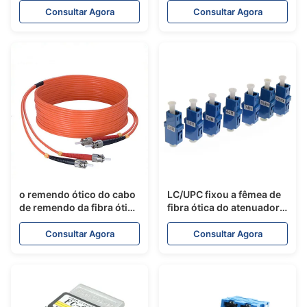
do cabo de remendo da
rápido ótico pre
Consultar Agora
Consultar Agora
fibra de 10000Hours
encaixado de SC/UPC
400X
o remendo ótico do cabo
LC/UPC fixou a fêmea de
de remendo da fibra ótica
fibra ótica do atenuador
de 3.0mm CATV
da flange 5db ao baixo
cabografa ST milímetro
PDL fêmea
Consultar Agora
Consultar Agora
OM3 do ST