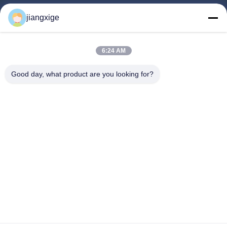
Produtos
jiangxige
Sobre Nós
Visita À Fábrica
6:24 AM
Controle De Qualidade
Good day, what product are you looking for?
Contacte-Nos
Notícias
Casos
Blogue
Follow Us