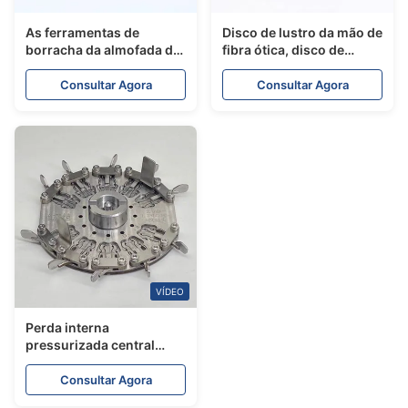
As ferramentas de
Disco de lustro da mão de
borracha da almofada de
fibra ótica, disco de
polonês da fibra ótica do
lustro da fibra do
gel de silicone remendam
conector de LC/MU UPC
Consultar Agora
Consultar Agora
materiais da produção do
cabo 127mm
VÍDEO
Perda interna
pressurizada central
AC220-240V da máquina
de polonês da fibra ótica
Consultar Agora
baixa