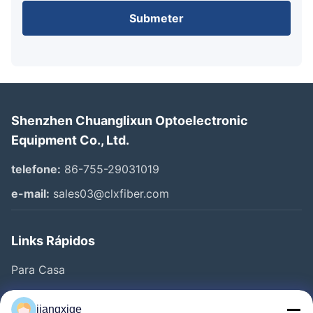
Submeter
Shenzhen Chuanglixun Optoelectronic
Equipment Co., Ltd.
telefone:
86-755-29031019
e-mail:
sales03@clxfiber.com
Links Rápidos
Para Casa
Produtos
jiangxige