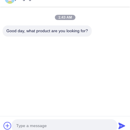
Sobre Nós
Visita À Fábrica
1:43 AM
Controle De Qualidade
Good day, what product are you looking for?
Contacte-Nos
Notícias
Casos
Blogue
Follow Us
©2021- Shenzhen Chuanglixun Optoelectronic Equipment Co., Ltd.. Todos
os direitos reservados