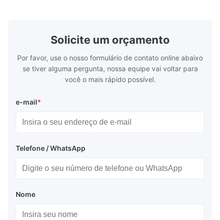
lustrar com meio seco, da ...
polimento.4
pequena ...
Solicite um orçamento
Por favor, use o nosso formulário de contato online abaixo
se tiver alguma pergunta, nossa equipe vai voltar para
você o mais rápido possível.
e-mail
*
Telefone / WhatsApp
Nome