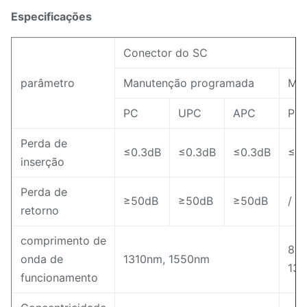
Especificações
Conector do SC
parâmetro
Manutenção programada
Mil
PC
UPC
APC
PC
Perda de
≤0.3dB
≤0.3dB
≤0.3dB
≤0.
inserção
Perda de
≥50dB
≥50dB
≥50dB
/
retorno
comprimento de
85
onda de
1310nm, 1550nm
13
funcionamento