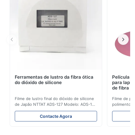
baixa reflexão e a ...
Ferramentas de lustro da fibra ótica
Película d
do dióxido de silicone
para lapi
de fibra ó
Filme de lustro final do dióxido de silicone
Filme de po
de Japão NTTAT ADS-127 Modelo: ADS-127
polimento p
Lugar de origem: Japão Detalhe rápido
cord/cabo d
●partículas Uniforme-pulverizadas em
papel de pol
Contacte Agora
superfície revestida ●Bons intensidade &
Dispersão u
flexility, apropriados para lustrar em
abrasivas.2.
facetas diferentes ●Apropriado para
flexibilidad